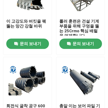
공장 여행
이 고강도와 버킷을 꿰
롤러 훈련은 건설 기계
뚫는 망간 강철 바위
부품을 위해 구멍을 뚫
품질 관리
는 25Crmo 핵심 배럴
을 억제합니다
문의 보내기
문의 보내기
연락주세요
뉴스
경우
시추 버킷
암석 나사송곳
회전식 굴착 공구 600
총알 이는 보어 파일 기