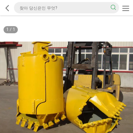
1
/
1