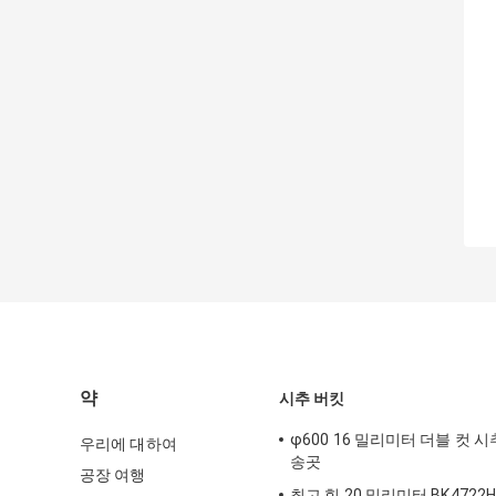
약
시추 버킷
φ600 16 밀리미터 더블 컷 
우리에 대하여
송곳
공장 여행
최고 힘 20 밀리미터 BK4722