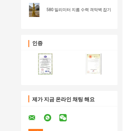
580 밀리미터 지름 수력 격막벽 잡기
인증
제가 지금 온라인 채팅 해요