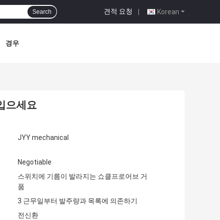
견적 요청
|
Korean
Search
경우
 입으세요
JYY mechanical
Negotiable
스위치에 기름이 발라지는 쇼클프로어브 거
품
3 근무일부터 발주량과 목록에 의존하기
전신환