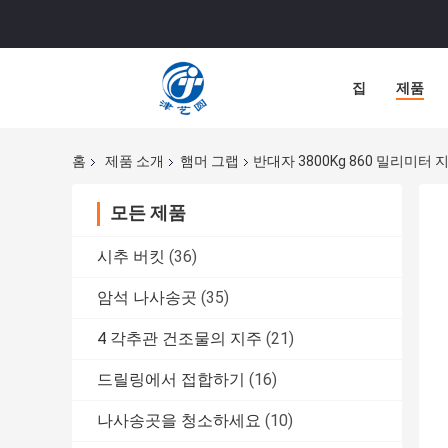
집
제품
홈
제품 소개
햄머 그랩
반대자 3800Kg 860 밀리미터
모든 제품
시추 버킷
(36)
암석 나사송곳
(35)
4 각추관 건조물의 지주
(21)
드릴링에서 접합하기
(16)
나사송곳을 청소하세요
(10)