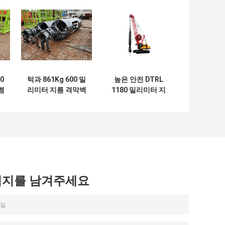
0
턱과 861Kg 600 밀
높은 안전 DTRL
햄
리미터 지름 격막벽
1180 밀리미터 지
잡기
름 햄머 그랩
시지를 남겨주세요