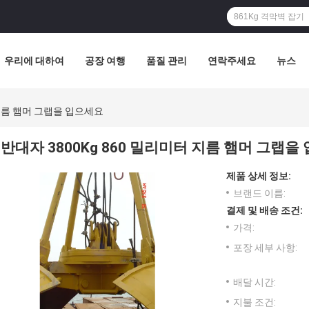
우리에 대하여
공장 여행
품질 관리
연락주세요
뉴스
 지름 햄머 그랩을 입으세요
반대자 3800Kg 860 밀리미터 지름 햄머 그랩을
제품 상세 정보:
브랜드 이름:
결제 및 배송 조건:
가격:
포장 세부 사항:
배달 시간:
지불 조건: