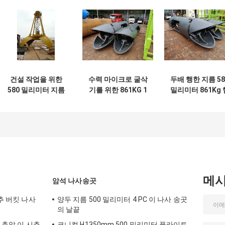
건설 작업을 위한
수력 마이크로 굴삭
두배 행한 지름 58
580 밀리미터 지름
기를 위한 861KG 1
밀리미터 861Kg 
20Tons 햄머 그랩
톤 햄머 그랩
머 그랩
메
암석 나사송곳
시추 버킷 나사
양두 지름 500 밀리미터 4 PC 이 나사 송곳
의 날끝
H 총알 이 시추
코니컬 H1350mm 500 밀리미터 플라이트