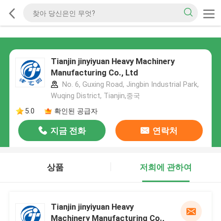
Tianjin jinyiyuan Heavy Machinery
Manufacturing Co., Ltd
No. 6, Guxing Road, Jingbin Industrial Park,
Wuqing District, Tianjin,중국
5.0
확인된 공급자
지금 전화
연락처
상품
저희에 관하여
Tianjin jinyiyuan Heavy
Machinery Manufacturing Co.,