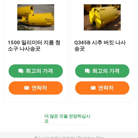
격막 벽 횡령
긴 나사 송곳 비트
1500 밀리미터 지름 청
Q345B 시추 버킷 나사
소구 나사송곳
송곳
트레미관 배관계
최고의 가격
최고의 가격
예비품을 꿰뚫기
연락처
연락처
더 많은 것을 전망하십시
오