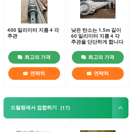
공장 여행
400 밀리미터 지름 4 각
낮은 탄소는 1.5m 길이
품질 관리
추관
60 밀리미터 지름 4 각
추관을 단단하게 합니다
연락주세요
최고의 가격
최고의 가격
뉴스
연락처
연락처
경우
드릴링에서 접합하기
(17)
시추 버킷
암석 나사송곳