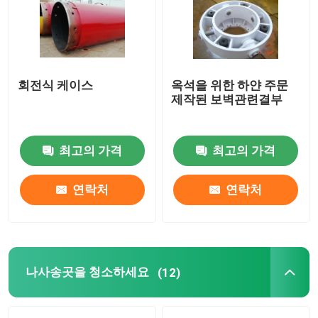
4 각추관 건조물의 지주
드릴링에서 접합하기
회전식 케이스
옥석을 위한 하얀 주문
제작된 보벽관련결부
나사송곳을 청소하세요
최고의 가격
최고의 가격
진흙 분리기
연락처
연락처
시추 코아 배럴
벨링 버킷
나사송곳을 청소하세요
(12)
햄머 그랩