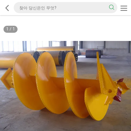
1
/
1